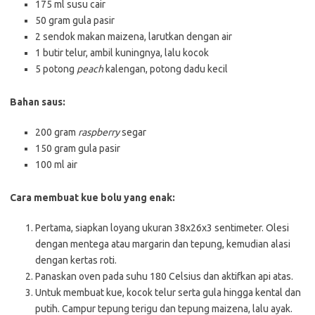
175 ml susu cair
50 gram gula pasir
2 sendok makan maizena, larutkan dengan air
1 butir telur, ambil kuningnya, lalu kocok
5 potong
peach
kalengan, potong dadu kecil
Bahan saus:
200 gram
raspberry
segar
150 gram gula pasir
100 ml air
Cara membuat kue bolu yang enak:
Pertama, siapkan loyang ukuran 38x26x3 sentimeter. Olesi
dengan mentega atau margarin dan tepung, kemudian alasi
dengan kertas roti.
Panaskan oven pada suhu 180 Celsius dan aktifkan api atas.
Untuk membuat kue, kocok telur serta gula hingga kental dan
putih. Campur tepung terigu dan tepung maizena, lalu ayak.