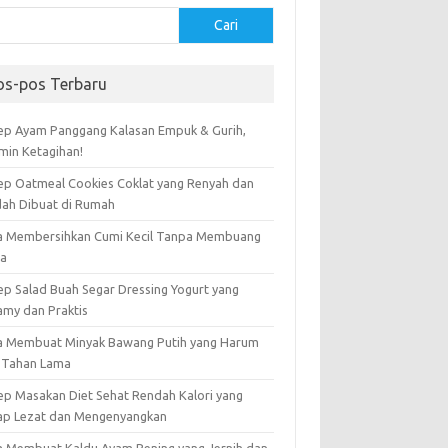
Cari
os-pos Terbaru
ep Ayam Panggang Kalasan Empuk & Gurih,
amin Ketagihan!
ep Oatmeal Cookies Coklat yang Renyah dan
ah Dibuat di Rumah
a Membersihkan Cumi Kecil Tanpa Membuang
ta
ep Salad Buah Segar Dressing Yogurt yang
amy dan Praktis
a Membuat Minyak Bawang Putih yang Harum
 Tahan Lama
ep Masakan Diet Sehat Rendah Kalori yang
ap Lezat dan Mengenyangkan
a Membuat Kaldu Ayam Bening yang Jernih dan