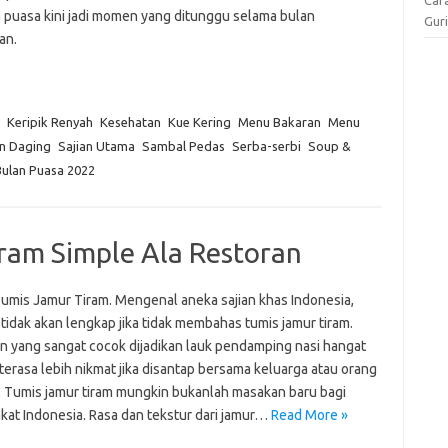
 puasa kini jadi momen yang ditunggu selama bulan
Gur
an.
Keripik Renyah
Kesehatan
Kue Kering
Menu Bakaran
Menu
n Daging
Sajian Utama
Sambal Pedas
Serba-serbi
Soup &
ulan Puasa 2022
ram Simple Ala Restoran
umis Jamur Tiram. Mengenal aneka sajian khas Indonesia,
tidak akan lengkap jika tidak membahas tumis jamur tiram.
n yang sangat cocok dijadikan lauk pendamping nasi hangat
 terasa lebih nikmat jika disantap bersama keluarga atau orang
a. Tumis jamur tiram mungkin bukanlah masakan baru bagi
kat Indonesia. Rasa dan tekstur dari jamur…
Read More »