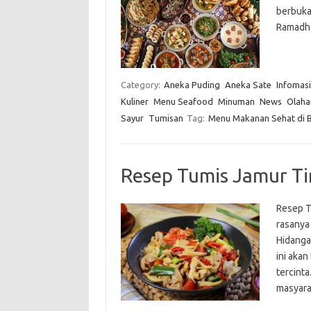
berbuka
Ramadh
Category:
Aneka Puding
Aneka Sate
Infomasi
Kuliner
Menu Seafood
Minuman
News
Olaha
Sayur
Tumisan
Tag:
Menu Makanan Sehat di B
Resep Tumis Jamur Ti
Resep T
rasanya 
Hidanga
ini akan
tercint
masyara