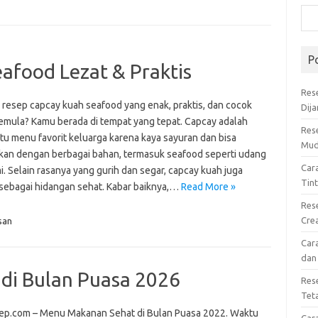
P
afood Lezat & Praktis
Res
 resep capcay kuah seafood yang enak, praktis, dan cocok
Dij
emula? Kamu berada di tempat yang tepat. Capcay adalah
Res
tu menu favorit keluarga karena kaya sayuran dan bisa
Mud
ikan dengan berbagai bahan, termasuk seafood seperti udang
Car
. Selain rasanya yang gurih dan segar, capcay kuah juga
Tin
 sebagai hidangan sehat. Kabar baiknya,…
Read More »
Res
Cre
san
Car
dan
di Bulan Puasa 2026
Res
Tet
ep.com – Menu Makanan Sehat di Bulan Puasa 2022. Waktu
Car