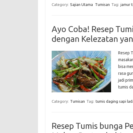
Category:
Sajian Utama
Tumisan
Tag:
jamur 
Ayo Coba! Resep Tumi
dengan Kelezatan ya
Resep T
masakan
bisa me
rasa gur
jadi pri
tumis d
Category:
Tumisan
Tag:
tumis daging sapi lad
Resep Tumis bunga Pep