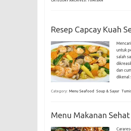
CATEGORY ARCHIVES:
TUMISAN
Resep Capcay Kuah Se
Mencari
untuk p
salah sa
dikreas
dan cumi
dikenal
Category:
Menu Seafood
Soup & Sayur
Tumi
Menu Makanan Sehat 
Carares