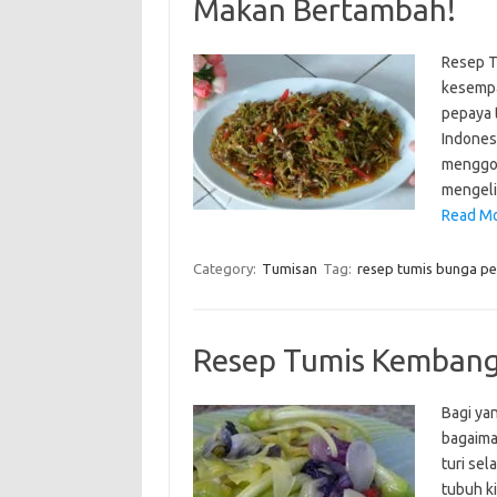
Makan Bertambah!
Resep T
kesempa
pepaya 
Indones
menggod
mengeli
Read Mo
Category:
Tumisan
Tag:
resep tumis bunga p
Resep Tumis Kembang
Bagi ya
bagaiman
turi sel
tubuh ki