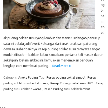
ng
bi
sa
m
en
ol
ak puding coklat susu yang lembut dan manis? Hidangan penutup
satu ini selalu jadi favorit keluarga, dari anak-anak sampai orang
dewasa. Kabar baiknya, resep puding coklat susu ternyata sangat
mudah dibuat — bahkan kalau kamu baru pertama kali masuk dapur
sekalipun. Dalam artikel ini, kamu akan menemukan panduan
lengkap cara membuat puding…
Read More »
Category:
Aneka Puding
Tag:
Resep puding coklat simpel
,
Resep
puding coklat susu kental manis
,
Resep Puding coklat susu UHT
,
Resep
puding susu coklat 2 warna
,
Resep Puding susu coklat lembut
Cari