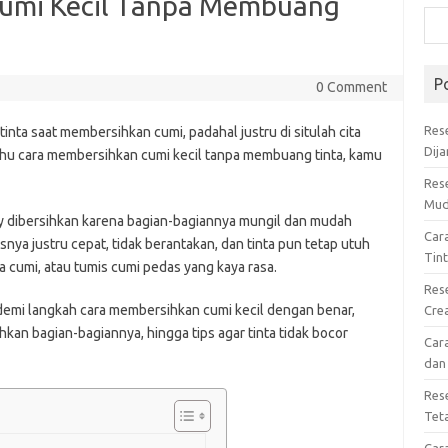
umi Kecil Tanpa Membuang
P
0 Comment
Res
ta saat membersihkan cumi, padahal justru di situlah cita
Dij
tahu cara membersihkan cumi kecil tanpa membuang tinta, kamu
Res
Mud
y dibersihkan karena bagian-bagiannya mungil dan mudah
Car
nya justru cepat, tidak berantakan, dan tinta pun tetap utuh
Tin
a cumi, atau tumis cumi pedas yang kaya rasa.
Res
h demi langkah cara membersihkan cumi kecil dengan benar,
Cre
hkan bagian-bagiannya, hingga tips agar tinta tidak bocor
Car
dan
Res
Tet
Car