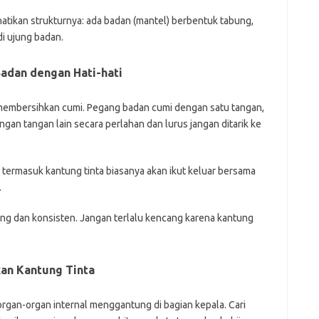
rhatikan strukturnya: ada badan (mantel) berbentuk tabung,
di ujung badan.
Badan dengan Hati-hati
ra membersihkan cumi. Pegang badan cumi dengan satu tangan,
engan tangan lain secara perlahan dan lurus jangan ditarik ke
i termasuk kantung tinta biasanya akan ikut keluar bersama
.
ng dan konsisten. Jangan terlalu kencang karena kantung
kan Kantung Tinta
organ-organ internal menggantung di bagian kepala. Cari