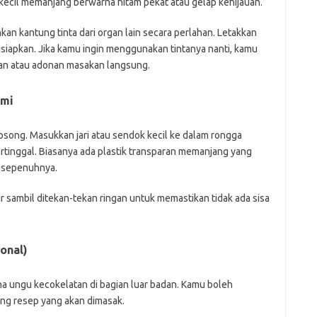
kecil memanjang berwarna hitam pekat atau gelap kehijauan.
kan kantung tinta dari organ lain secara perlahan. Letakkan
isiapkan. Jika kamu ingin menggunakan tintanya nanti, kamu
jan atau adonan masakan langsung.
umi
song. Masukkan jari atau sendok kecil ke dalam rongga
tertinggal. Biasanya ada plastik transparan memanjang yang
r sepenuhnya.
r sambil ditekan-tekan ringan untuk memastikan tidak ada sisa
onal)
arna ungu kecokelatan di bagian luar badan. Kamu boleh
g resep yang akan dimasak.