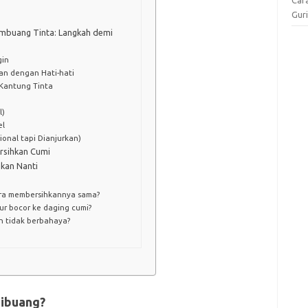
Gur
mbuang Tinta: Langkah demi
gin
an dengan Hati-hati
 Kantung Tinta
l)
el
onal tapi Dianjurkan)
rsihkan Cumi
kan Nanti
cara membersihkannya sama?
ur bocor ke daging cumi?
n tidak berbahaya?
Dibuang?