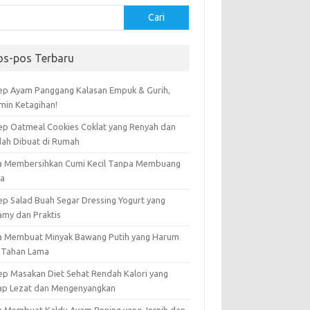
Cari
os-pos Terbaru
ep Ayam Panggang Kalasan Empuk & Gurih,
amin Ketagihan!
ep Oatmeal Cookies Coklat yang Renyah dan
ah Dibuat di Rumah
a Membersihkan Cumi Kecil Tanpa Membuang
ta
ep Salad Buah Segar Dressing Yogurt yang
amy dan Praktis
a Membuat Minyak Bawang Putih yang Harum
 Tahan Lama
ep Masakan Diet Sehat Rendah Kalori yang
ap Lezat dan Mengenyangkan
a Membuat Kaldu Ayam Bening yang Jernih dan