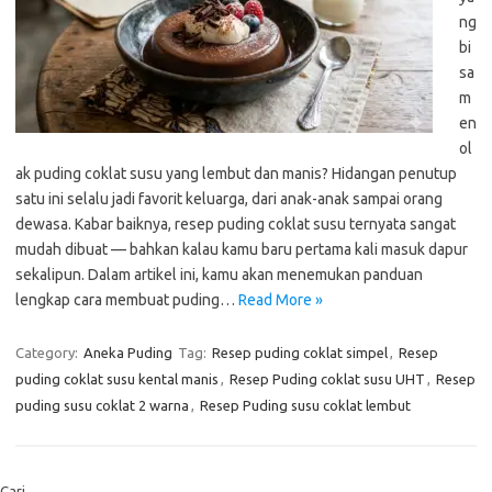
ng
bi
sa
m
en
ol
ak puding coklat susu yang lembut dan manis? Hidangan penutup
satu ini selalu jadi favorit keluarga, dari anak-anak sampai orang
dewasa. Kabar baiknya, resep puding coklat susu ternyata sangat
mudah dibuat — bahkan kalau kamu baru pertama kali masuk dapur
sekalipun. Dalam artikel ini, kamu akan menemukan panduan
lengkap cara membuat puding…
Read More »
Category:
Aneka Puding
Tag:
Resep puding coklat simpel
,
Resep
puding coklat susu kental manis
,
Resep Puding coklat susu UHT
,
Resep
puding susu coklat 2 warna
,
Resep Puding susu coklat lembut
Cari