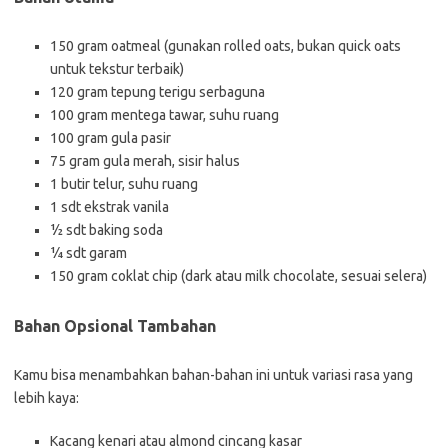
150 gram oatmeal (gunakan rolled oats, bukan quick oats
untuk tekstur terbaik)
120 gram tepung terigu serbaguna
100 gram mentega tawar, suhu ruang
100 gram gula pasir
75 gram gula merah, sisir halus
1 butir telur, suhu ruang
1 sdt ekstrak vanila
½ sdt baking soda
¼ sdt garam
150 gram coklat chip (dark atau milk chocolate, sesuai selera)
Bahan Opsional Tambahan
Kamu bisa menambahkan bahan-bahan ini untuk variasi rasa yang
lebih kaya:
Kacang kenari atau almond cincang kasar