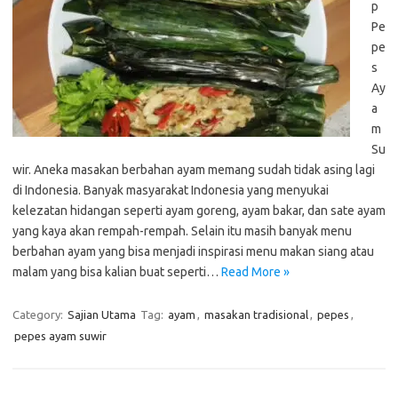
p
Pe
pe
s
Ay
a
m
Su
wir. Aneka masakan berbahan ayam memang sudah tidak asing lagi
di Indonesia. Banyak masyarakat Indonesia yang menyukai
kelezatan hidangan seperti ayam goreng, ayam bakar, dan sate ayam
yang kaya akan rempah-rempah. Selain itu masih banyak menu
berbahan ayam yang bisa menjadi inspirasi menu makan siang atau
malam yang bisa kalian buat seperti…
Read More »
Category:
Sajian Utama
Tag:
ayam
,
masakan tradisional
,
pepes
,
pepes ayam suwir