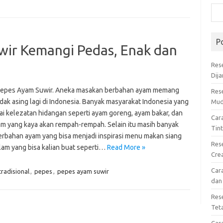
P
ir Kemangi Pedas, Enak dan
Res
Dij
epes Ayam Suwir. Aneka masakan berbahan ayam memang
Res
dak asing lagi di Indonesia. Banyak masyarakat Indonesia yang
Mud
i kelezatan hidangan seperti ayam goreng, ayam bakar, dan
Car
am yang kaya akan rempah-rempah. Selain itu masih banyak
Tin
rbahan ayam yang bisa menjadi inspirasi menu makan siang
Res
lam yang bisa kalian buat seperti…
Read More »
Cre
Car
radisional
,
pepes
,
pepes ayam suwir
dan
Res
Tet
Car