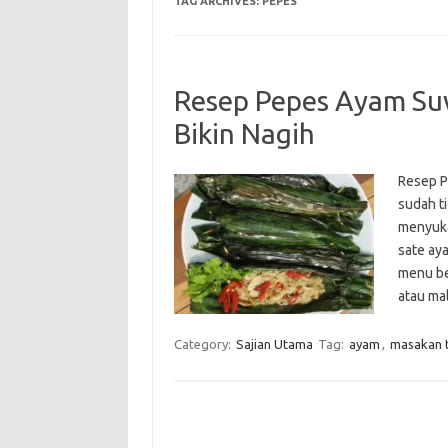
TAG ARCHIVES:
PEPES
Resep Pepes Ayam Suw
Bikin Nagih
Resep P
sudah ti
menyuka
sate ay
menu be
atau ma
Category:
Sajian Utama
Tag:
ayam
,
masakan t