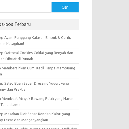
Cari
os-pos Terbaru
ep Ayam Panggang Kalasan Empuk & Gurih,
amin Ketagihan!
ep Oatmeal Cookies Coklat yang Renyah dan
ah Dibuat di Rumah
a Membersihkan Cumi Kecil Tanpa Membuang
ta
ep Salad Buah Segar Dressing Yogurt yang
amy dan Praktis
a Membuat Minyak Bawang Putih yang Harum
 Tahan Lama
ep Masakan Diet Sehat Rendah Kalori yang
ap Lezat dan Mengenyangkan
a Membuat Kaldu Ayam Bening yang Jernih dan