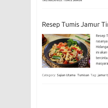
TAG ARCHIVES:
TUMIS JAMUR
Resep Tumis Jamur Ti
Resep T
rasanya 
Hidanga
ini akan
tercint
masyara
Category:
Sajian Utama
Tumisan
Tag:
jamur 