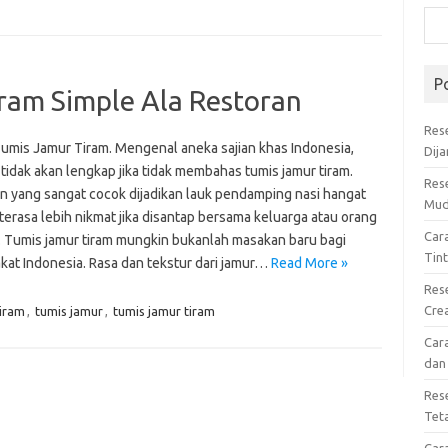
P
ram Simple Ala Restoran
Res
umis Jamur Tiram. Mengenal aneka sajian khas Indonesia,
Dij
tidak akan lengkap jika tidak membahas tumis jamur tiram.
Res
n yang sangat cocok dijadikan lauk pendamping nasi hangat
Mud
 terasa lebih nikmat jika disantap bersama keluarga atau orang
Car
a. Tumis jamur tiram mungkin bukanlah masakan baru bagi
Tin
kat Indonesia. Rasa dan tekstur dari jamur…
Read More »
Res
Cre
tiram
,
tumis jamur
,
tumis jamur tiram
Car
dan
Res
Tet
Car