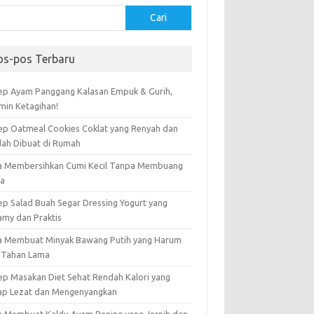
Cari
os-pos Terbaru
ep Ayam Panggang Kalasan Empuk & Gurih,
amin Ketagihan!
ep Oatmeal Cookies Coklat yang Renyah dan
ah Dibuat di Rumah
a Membersihkan Cumi Kecil Tanpa Membuang
ta
ep Salad Buah Segar Dressing Yogurt yang
amy dan Praktis
a Membuat Minyak Bawang Putih yang Harum
 Tahan Lama
ep Masakan Diet Sehat Rendah Kalori yang
ap Lezat dan Mengenyangkan
a Membuat Kaldu Ayam Bening yang Jernih dan