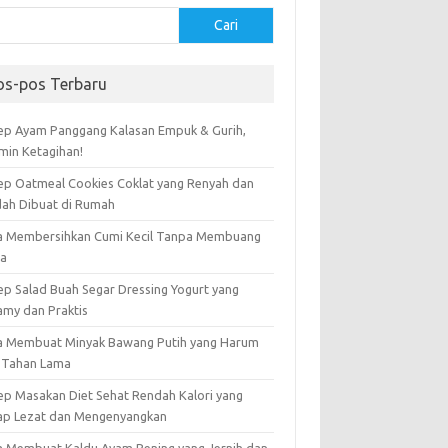
Cari
os-pos Terbaru
ep Ayam Panggang Kalasan Empuk & Gurih,
amin Ketagihan!
ep Oatmeal Cookies Coklat yang Renyah dan
ah Dibuat di Rumah
a Membersihkan Cumi Kecil Tanpa Membuang
ta
ep Salad Buah Segar Dressing Yogurt yang
amy dan Praktis
a Membuat Minyak Bawang Putih yang Harum
 Tahan Lama
ep Masakan Diet Sehat Rendah Kalori yang
ap Lezat dan Mengenyangkan
a Membuat Kaldu Ayam Bening yang Jernih dan