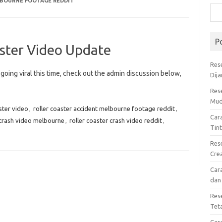
LBOURNE FOOTAGE REDDIT
P
ster Video Update
Res
s going viral this time, check out the admin discussion below,
Dij
Res
Mud
ster video
,
roller coaster accident melbourne footage reddit
,
Car
 crash video melbourne
,
roller coaster crash video reddit
,
Tin
Res
Cre
Car
dan
Res
Tet
Car