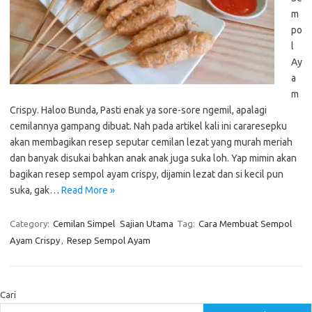
m
po
l
Ay
a
m
Crispy. Haloo Bunda, Pasti enak ya sore-sore ngemil, apalagi
cemilannya gampang dibuat. Nah pada artikel kali ini cararesepku
akan membagikan resep seputar cemilan lezat yang murah meriah
dan banyak disukai bahkan anak anak juga suka loh. Yap mimin akan
bagikan resep sempol ayam crispy, dijamin lezat dan si kecil pun
suka, gak…
Read More »
Category:
Cemilan Simpel
Sajian Utama
Tag:
Cara Membuat Sempol
Ayam Crispy
,
Resep Sempol Ayam
Cari