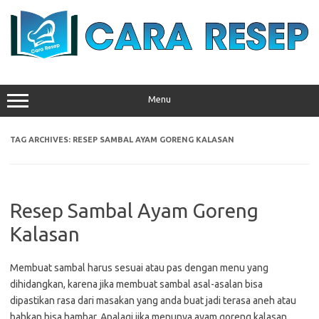
Skip
to
content
Menu
TAG ARCHIVES:
RESEP SAMBAL AYAM GORENG KALASAN
Resep Sambal Ayam Goreng
Kalasan
Membuat sambal harus sesuai atau pas dengan menu yang
dihidangkan, karena jika membuat sambal asal-asalan bisa
dipastikan rasa dari masakan yang anda buat jadi terasa aneh atau
bahkan bisa hambar. Apalagi jika menunya ayam goreng kalasan,