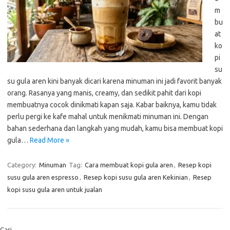
m
bu
at
ko
pi
su
su gula aren kini banyak dicari karena minuman ini jadi favorit banyak
orang. Rasanya yang manis, creamy, dan sedikit pahit dari kopi
membuatnya cocok dinikmati kapan saja. Kabar baiknya, kamu tidak
perlu pergi ke kafe mahal untuk menikmati minuman ini. Dengan
bahan sederhana dan langkah yang mudah, kamu bisa membuat kopi
gula…
Read More »
Category:
Minuman
Tag:
Cara membuat kopi gula aren
,
Resep kopi
susu gula aren espresso
,
Resep kopi susu gula aren Kekinian
,
Resep
kopi susu gula aren untuk jualan
Cari