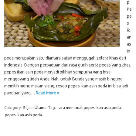
p
Pe
pe
s
ik
an
as
in
peda merupakan satu diantara sajian menggugah selera khas dari
Indonesia. Dengan perpaduan dari rasa gurih serta pedas yang khas,
pepes ikan asin peda menjadi pilihan sempurna yang bisa
menggoyang lidah Anda. Nah, untuk Bunda yang masih bingung
memilih menu makan siang, resep pepes ikan asin peda ini bisa jadi
panduan yang…
Read More »
Category:
Sajian Utama
Tag:
cara membuat pepes ikan asin peda
,
pepes ikan asin peda