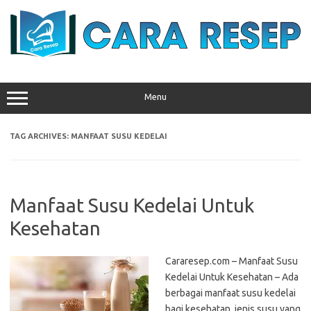
Skip
to
content
Menu
TAG ARCHIVES:
MANFAAT SUSU KEDELAI
Manfaat Susu Kedelai Untuk
Kesehatan
Cararesep.com – Manfaat Susu
Kedelai Untuk Kesehatan – Ada
berbagai manfaat susu kedelai
bagi kesehatan, jenis susu yang