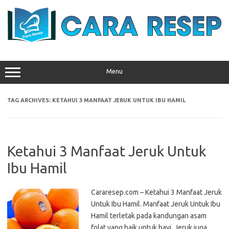
Skip
to
content
Menu
TAG ARCHIVES:
KETAHUI 3 MANFAAT JERUK UNTUK IBU HAMIL
Ketahui 3 Manfaat Jeruk Untuk
Ibu Hamil
Cararesep.com – Ketahui 3 Manfaat Jeruk
Untuk Ibu Hamil. Manfaat Jeruk Untuk Ibu
Hamil terletak pada kandungan asam
folat yang baik untuk bayi. Jeruk juga