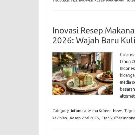
TAG ARCHIVES:
INOVASI RESEP MAKANAN TRADI
Inovasi Resep Makanan
2026: Wajah Baru Kul
Carares
tahun 20
Indonesi
hidanga
media s
besaran
alternat
Category:
Infomasi
Menu Kuliner
News
Tag:
kekinian
,
Resep viral 2026
,
Tren kuliner Indon