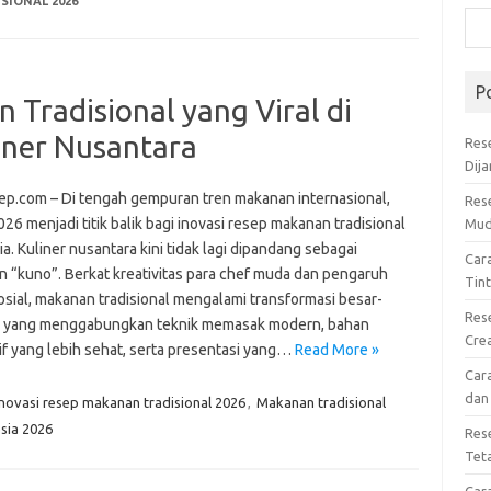
SIONAL 2026
P
 Tradisional yang Viral di
iner Nusantara
Res
Dij
ep.com – Di tengah gempuran tren makanan internasional,
Res
26 menjadi titik balik bagi inovasi resep makanan tradisional
Mud
a. Kuliner nusantara kini tidak lagi dipandang sebagai
Car
n “kuno”. Berkat kreativitas para chef muda dan pengaruh
Tin
osial, makanan tradisional mengalami transformasi besar-
Res
 yang menggabungkan teknik memasak modern, bahan
Cre
if yang lebih sehat, serta presentasi yang…
Read More »
Car
dan
Inovasi resep makanan tradisional 2026
,
Makanan tradisional
esia 2026
Res
Tet
Car