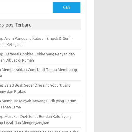
Cari
os-pos Terbaru
ep Ayam Panggang Kalasan Empuk & Gurih,
amin Ketagihan!
ep Oatmeal Cookies Coklat yang Renyah dan
ah Dibuat di Rumah
a Membersihkan Cumi Kecil Tanpa Membuang
ta
ep Salad Buah Segar Dressing Yogurt yang
amy dan Praktis
a Membuat Minyak Bawang Putih yang Harum
 Tahan Lama
ep Masakan Diet Sehat Rendah Kalori yang
ap Lezat dan Mengenyangkan
a Membuat Kaldu Ayam Bening yang Jernih dan