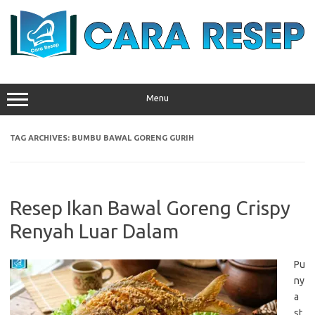
Skip
to
content
Menu
TAG ARCHIVES:
BUMBU BAWAL GORENG GURIH
Resep Ikan Bawal Goreng Crispy
Renyah Luar Dalam
Pu
ny
a
st