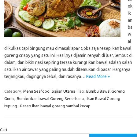
ok
ik
an
ba
w
al
di kulkas tapi bingung mau dimasak apa? Coba saja resep ikan bawal
goreng crispy yang satu ini. Hasilnya dijamin renyah di luar, lembut di
dalam, dan bikin nasi sepiring terasa kurang! Ikan bawal adalah salah
satu ikan air tawar yang paling mudah ditemukan di pasar. Harganya
terjangkau, dagingnya tebal, dan rasanya…
Read More »
Category:
Menu Seafood
Sajian Utama
Tag:
Bumbu Bawal Goreng
Gurih
,
Bumbu ikan bawal Goreng Sederhana
,
Ikan Bawal Goreng
tepung
,
Resep ikan bawal goreng sambal kecap
Cari