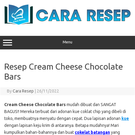
Skip
to
content
Menu
Resep Cream Cheese Chocolate
Bars
By
Cara Resep
|
26/11/2022
Cream Cheese Chocolate Bars
mudah dibuat dan SANGAT
BAGUS!! Mereka terbuat dari adonan kue coklat chip yang dibeli di
toko, membuatnya menyatu dengan cepat. Dua lapisan adonan
kue
dengan lapisan keju krim di antaranya. Betapa mudahnya! Mari
kumpulkan bahan-bahannya dan buat
cokelat batangan
yang