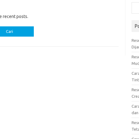
e recent posts.
P
Res
Dij
Res
Mud
Car
Tin
Res
Cre
Car
dan
Res
Tet
Car