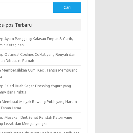
Cari
os-pos Terbaru
ep Ayam Panggang Kalasan Empuk & Gurih,
amin Ketagihan!
ep Oatmeal Cookies Coklat yang Renyah dan
ah Dibuat di Rumah
a Membersihkan Cumi Kecil Tanpa Membuang
ta
ep Salad Buah Segar Dressing Yogurt yang
amy dan Praktis
a Membuat Minyak Bawang Putih yang Harum
 Tahan Lama
ep Masakan Diet Sehat Rendah Kalori yang
ap Lezat dan Mengenyangkan
a Membuat Kaldu Ayam Bening yang Jernih dan