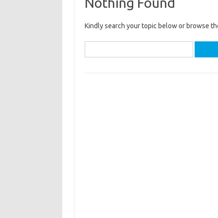
Nothing Found
Kindly search your topic below or browse th
Cari
untuk: