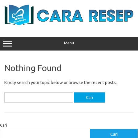
Skip
to
content
Menu
Nothing Found
Kindly search your topic below or browse the recent posts.
Cari
untuk:
Cari
Cari