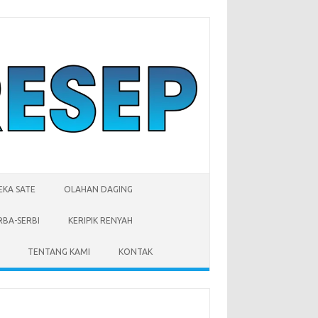
EKA SATE
OLAHAN DAGING
RBA-SERBI
KERIPIK RENYAH
TENTANG KAMI
KONTAK