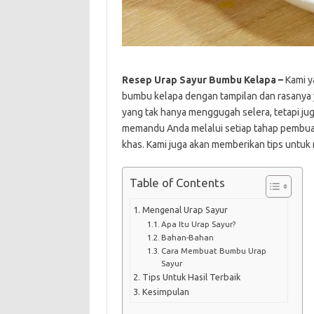
Resep Urap Sayur Bumbu Kelapa –
Kami y
bumbu kelapa dengan tampilan dan rasanya ya
yang tak hanya menggugah selera, tetapi jug
memandu Anda melalui setiap tahap pembuat
khas. Kami juga akan memberikan tips untuk 
Table of Contents
Mengenal Urap Sayur
Apa Itu Urap Sayur?
Bahan-Bahan
Cara Membuat Bumbu Urap
Sayur
Tips Untuk Hasil Terbaik
Kesimpulan