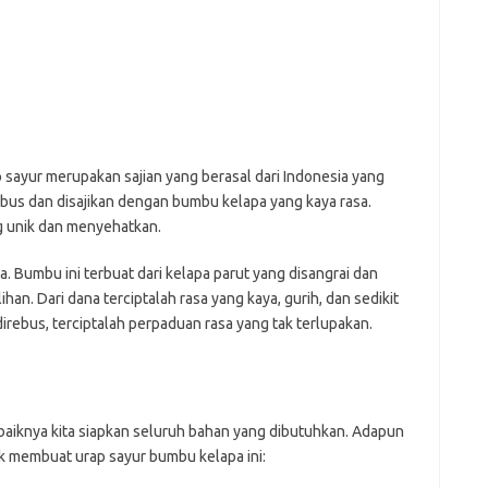
p sayur merupakan sajian yang berasal dari Indonesia yang
rebus dan disajikan dengan bumbu kelapa yang kaya rasa.
ng unik dan menyehatkan.
. Bumbu ini terbuat dari kelapa parut yang disangrai dan
an. Dari dana terciptalah rasa yang kaya, gurih, dan sedikit
rebus, terciptalah perpaduan rasa yang tak terlupakan.
aiknya kita siapkan seluruh bahan yang dibutuhkan. Adapun
k membuat urap sayur bumbu kelapa ini: