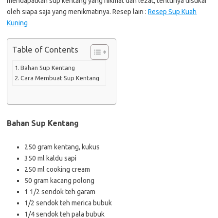
mendapatkan sup kentang yang nikmat dan lezat, tentunya disukai
oleh siapa saja yang menikmatinya. Resep lain :
Resep Sup Kuah
Kuning
Table of Contents
Bahan Sup Kentang
Cara Membuat Sup Kentang
Bahan Sup Kentang
250 gram kentang, kukus
350 ml kaldu sapi
250 ml cooking cream
50 gram kacang polong
1 1/2 sendok teh garam
1/2 sendok teh merica bubuk
1/4 sendok teh pala bubuk