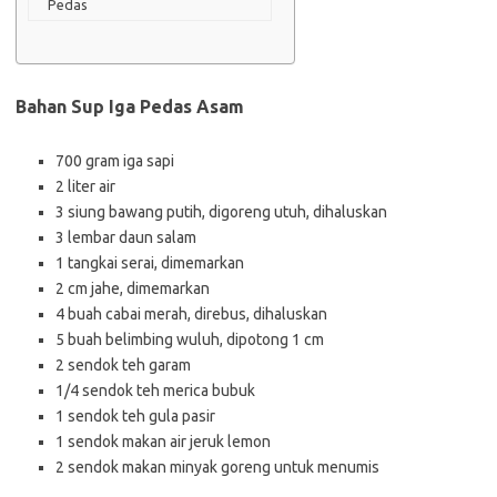
Pedas
Bahan Sup Iga Pedas Asam
700 gram iga sapi
2 liter air
3 siung bawang putih, digoreng utuh, dihaluskan
3 lembar daun salam
1 tangkai serai, dimemarkan
2 cm jahe, dimemarkan
4 buah cabai merah, direbus, dihaluskan
5 buah belimbing wuluh, dipotong 1 cm
2 sendok teh garam
1/4 sendok teh merica bubuk
1 sendok teh gula pasir
1 sendok makan air jeruk lemon
2 sendok makan minyak goreng untuk menumis