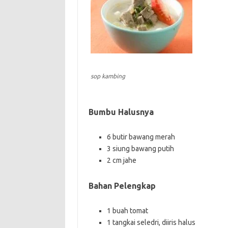
sop kambing
Bumbu Halusnya
6 butir bawang merah
3 siung bawang putih
2 cm jahe
Bahan Pelengkap
1 buah tomat
1 tangkai seledri, diiris halus