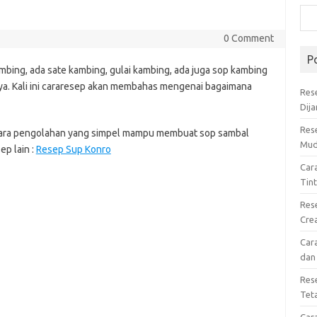
0 Comment
P
bing, ada sate kambing, gulai kambing, ada juga sop kambing
a. Kali ini cararesep akan membahas mengenai bagaimana
Res
Dij
Res
ara pengolahan yang simpel mampu membuat sop sambal
Mud
p lain :
Resep Sup Konro
Car
Tin
Res
Cre
Car
dan
Res
Tet
Car