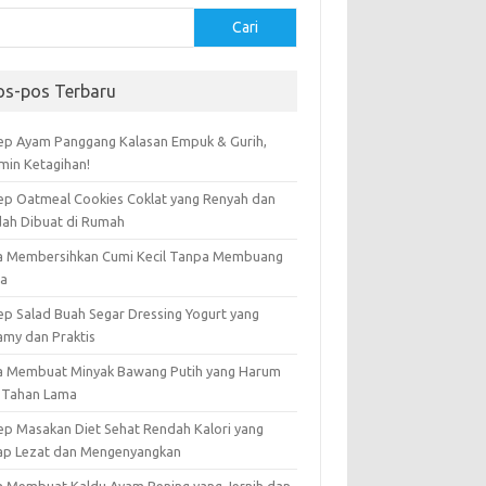
Cari
os-pos Terbaru
ep Ayam Panggang Kalasan Empuk & Gurih,
amin Ketagihan!
ep Oatmeal Cookies Coklat yang Renyah dan
ah Dibuat di Rumah
a Membersihkan Cumi Kecil Tanpa Membuang
ta
ep Salad Buah Segar Dressing Yogurt yang
amy dan Praktis
a Membuat Minyak Bawang Putih yang Harum
 Tahan Lama
ep Masakan Diet Sehat Rendah Kalori yang
ap Lezat dan Mengenyangkan
a Membuat Kaldu Ayam Bening yang Jernih dan