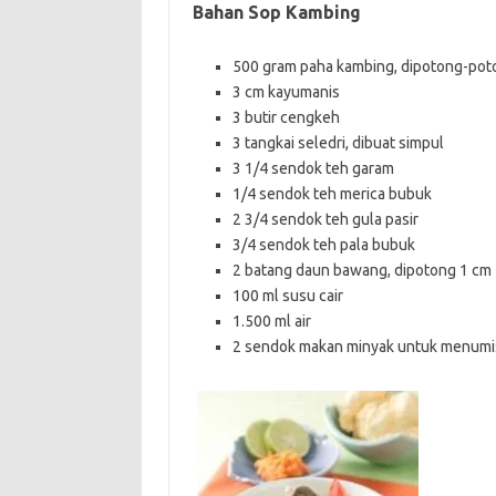
Bahan Sop Kambing
500 gram paha kambing, dipotong-pot
3 cm kayumanis
3 butir cengkeh
3 tangkai seledri, dibuat simpul
3 1/4 sendok teh garam
1/4 sendok teh merica bubuk
2 3/4 sendok teh gula pasir
3/4 sendok teh pala bubuk
2 batang daun bawang, dipotong 1 cm
100 ml susu cair
1.500 ml air
2 sendok makan minyak untuk menumi