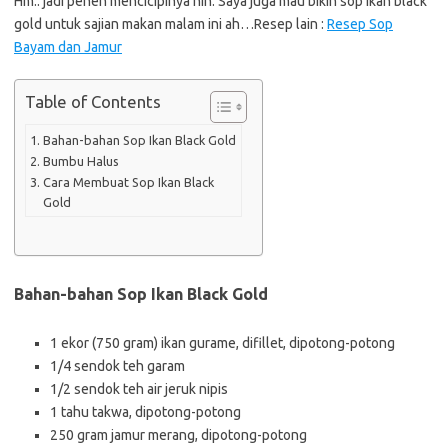
Hm.. jadi penen mencicipinya nih. Saya juga mau bikin sop ikan black
gold untuk sajian makan malam ini ah…Resep lain :
Resep Sop
Bayam dan Jamur
Table of Contents
Bahan-bahan Sop Ikan Black Gold
Bumbu Halus
Cara Membuat Sop Ikan Black
Gold
Bahan-bahan Sop Ikan Black Gold
1 ekor (750 gram) ikan gurame, difillet, dipotong-potong
1/4 sendok teh garam
1/2 sendok teh air jeruk nipis
1 tahu takwa, dipotong-potong
250 gram jamur merang, dipotong-potong