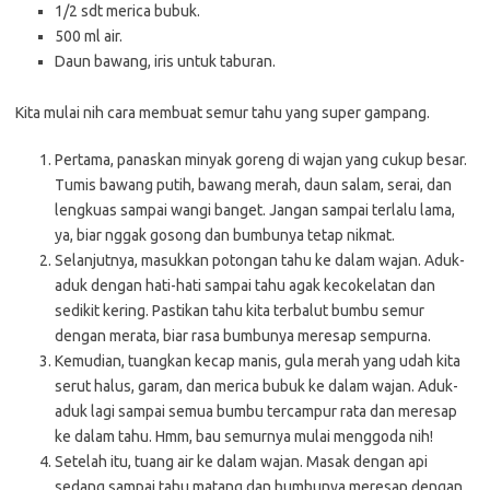
1/2 sdt merica bubuk.
500 ml air.
Daun bawang, iris untuk taburan.
Kita mulai nih cara membuat semur tahu yang super gampang.
Pertama, panaskan minyak goreng di wajan yang cukup besar.
Tumis bawang putih, bawang merah, daun salam, serai, dan
lengkuas sampai wangi banget. Jangan sampai terlalu lama,
ya, biar nggak gosong dan bumbunya tetap nikmat.
Selanjutnya, masukkan potongan tahu ke dalam wajan. Aduk-
aduk dengan hati-hati sampai tahu agak kecokelatan dan
sedikit kering. Pastikan tahu kita terbalut bumbu semur
dengan merata, biar rasa bumbunya meresap sempurna.
Kemudian, tuangkan kecap manis, gula merah yang udah kita
serut halus, garam, dan merica bubuk ke dalam wajan. Aduk-
aduk lagi sampai semua bumbu tercampur rata dan meresap
ke dalam tahu. Hmm, bau semurnya mulai menggoda nih!
Setelah itu, tuang air ke dalam wajan. Masak dengan api
sedang sampai tahu matang dan bumbunya meresap dengan