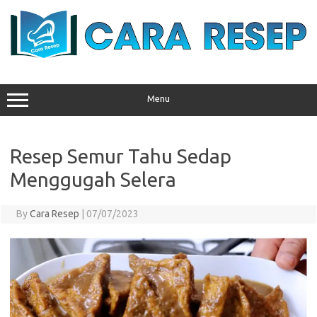
Skip
to
content
Menu
Resep Semur Tahu Sedap
Menggugah Selera
By
Cara Resep
|
07/07/2023