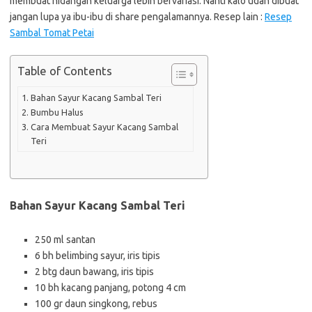
membuat hidangan keluarga lebih bervariasi. Nanti kalo udah dibuat
jangan lupa ya ibu-ibu di share pengalamannya. Resep lain :
Resep
Sambal Tomat Petai
Table of Contents
Bahan Sayur Kacang Sambal Teri
Bumbu Halus
Cara Membuat Sayur Kacang Sambal
Teri
Bahan Sayur Kacang Sambal Teri
250 ml santan
6 bh belimbing sayur, iris tipis
2 btg daun bawang, iris tipis
10 bh kacang panjang, potong 4 cm
100 gr daun singkong, rebus