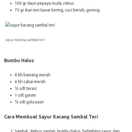
100 gr daun pepaya muda, rebus
75 gr ikan teri tawar kering, cuci bersih, goreng
sayur kacang sambal teri
Bumbu Halus
8 bh bawang merah
6 bh cabai merah
½ sdt terasi
1 sdt garam
½ sdt gula pasir
Cara Membuat Sayur Kacang Sambal Teri
Sambal : Rebus santan, bumbu halus, belimbing sayur, dan