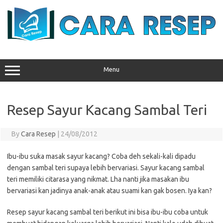
Skip
to
content
Menu
Resep Sayur Kacang Sambal Teri
By
Cara Resep
|
24/08/2012
Ibu-ibu suka masak sayur kacang? Coba deh sekali-kali dipadu
dengan sambal teri supaya lebih bervariasi. Sayur kacang sambal
teri memiliki citarasa yang nikmat. Lha nanti jika masakan ibu
bervariasi kan jadinya anak-anak atau suami kan gak bosen. Iya kan?
Resep sayur kacang sambal teri berikut ini bisa ibu-ibu coba untuk