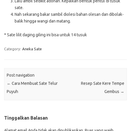
Lalu ambil sedikit adonan. Kepalkan bentuk pentul di tusuk
sate.
Nah sekarang bakar sambil diolesi bahan olesan dan dibolak-
balik hingga wangi dan matang.
* Sate lilit daging giling ini bisa untuk 14 tusuk
Category:
Aneka Sate
Post navigation
←
Cara Membuat Sate Telur
Resep Sate Kere Tempe
Puyuh
Gembus
→
Tinggalkan Balasan
Alamat email Anda tidak akan dipublikasikan.
Ruas yang wajib