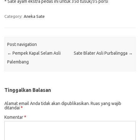
* Sate ayam ekstra pedas ini untuk 350 tusuk/35 porsi
Category:
Aneka Sate
Post navigation
←
Pempek Kapal Selam Asli
Sate Blater Asli Purbalingga
→
Palembang
Tinggalkan Balasan
Alamat email Anda tidak akan dipublikasikan.
Ruas yang wajib
ditandai
*
Komentar
*