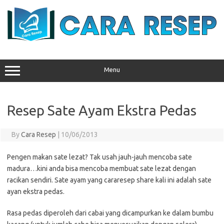
Skip
to
content
Menu
Resep Sate Ayam Ekstra Pedas
By
Cara Resep
|
10/06/2013
Pengen makan sate lezat? Tak usah jauh-jauh mencoba sate
madura…kini anda bisa mencoba membuat sate lezat dengan
racikan sendiri. Sate ayam yang cararesep share kali ini adalah sate
ayan ekstra pedas.
Rasa pedas diperoleh dari cabai yang dicampurkan ke dalam bumbu