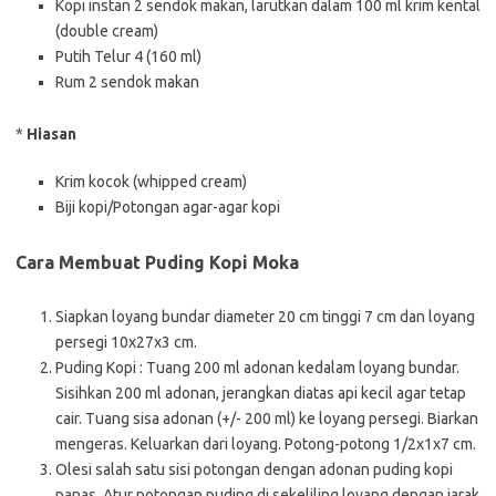
Kopi instan 2 sendok makan, larutkan dalam 100 ml krim kental
(double cream)
Putih Telur 4 (160 ml)
Rum 2 sendok makan
*
Hiasan
Krim kocok (whipped cream)
Biji kopi/Potongan agar-agar kopi
Cara Membuat Puding Kopi Moka
Siapkan loyang bundar diameter 20 cm tinggi 7 cm dan loyang
persegi 10x27x3 cm.
Puding Kopi : Tuang 200 ml adonan kedalam loyang bundar.
Sisihkan 200 ml adonan, jerangkan diatas api kecil agar tetap
cair. Tuang sisa adonan (+/- 200 ml) ke loyang persegi. Biarkan
mengeras. Keluarkan dari loyang. Potong-potong 1/2x1x7 cm.
Olesi salah satu sisi potongan dengan adonan puding kopi
panas. Atur potongan puding di sekeliling loyang dengan jarak