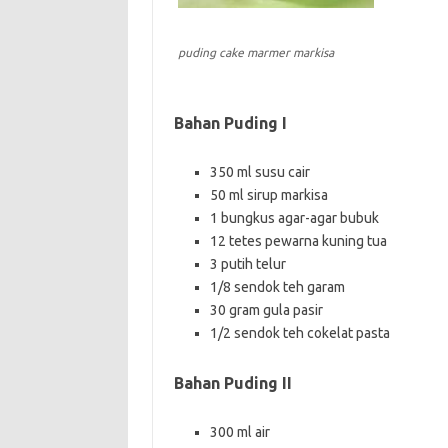
puding cake marmer markisa
Bahan Puding I
350 ml susu cair
50 ml sirup markisa
1 bungkus agar-agar bubuk
12 tetes pewarna kuning tua
3 putih telur
1/8 sendok teh garam
30 gram gula pasir
1/2 sendok teh cokelat pasta
Bahan Puding II
300 ml air