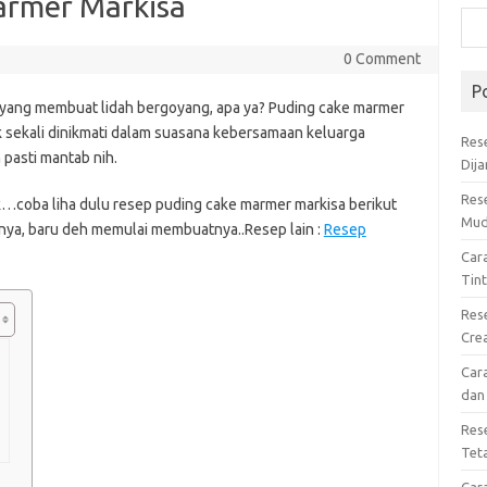
armer Markisa
0 Comment
P
yang membuat lidah bergoyang, apa ya? Puding cake marmer
k sekali dinikmati dalam suasana kebersamaan keluarga
Res
 pasti mantab nih.
Dij
Res
coba liha dulu resep puding cake marmer markisa berikut
Mud
nnya, baru deh memulai membuatnya..Resep lain :
Resep
Car
Tin
Res
Cre
Car
dan
Res
Tet
Car