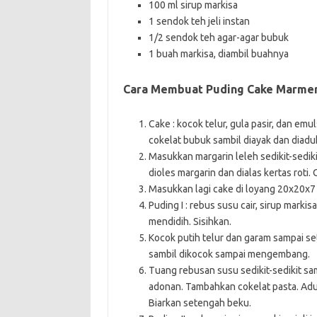
100 ml sirup markisa
1 sendok teh jeli instan
1/2 sendok teh agar-agar bubuk
1 buah markisa, diambil buahnya
Cara Membuat Puding Cake Marmer
Cake : kocok telur, gula pasir, dan e
cokelat bubuk sambil diayak dan diaduk
Masukkan margarin leleh sedikit-sedik
dioles margarin dan dialas kertas roti
Masukkan lagi cake di loyang 20x20x7 c
Puding I : rebus susu cair, sirup marki
mendidih. Sisihkan.
Kocok putih telur dan garam sampai s
sambil dikocok sampai mengembang.
Tuang rebusan susu sedikit-sedikit s
adonan. Tambahkan cokelat pasta. Aduk
Biarkan setengah beku.