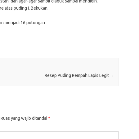
li instan, dan agar-agar sambil diaduk sampai mendidih.
e atas puding I. Bekukan.
ikan menjadi 16 potongan
Resep Puding Rempah Lapis Legit
→
Ruas yang wajib ditandai
*