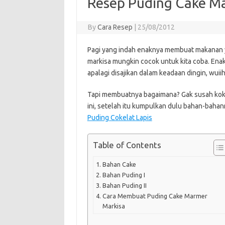
Resep Puding Cake M
By
Cara Resep
|
25/08/2012
Pagi yang indah enaknya membuat makanan 
markisa mungkin cocok untuk kita coba. Ena
apalagi disajikan dalam keadaan dingin, wuiih
Tapi membuatnya bagaimana? Gak susah kok…
ini, setelah itu kumpulkan dulu bahan-baha
Puding Cokelat Lapis
Table of Contents
Bahan Cake
Bahan Puding I
Bahan Puding II
Cara Membuat Puding Cake Marmer
Markisa