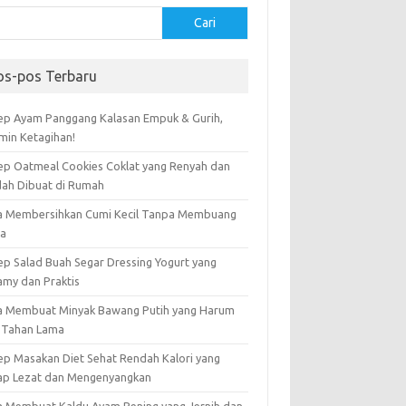
Cari
os-pos Terbaru
ep Ayam Panggang Kalasan Empuk & Gurih,
amin Ketagihan!
ep Oatmeal Cookies Coklat yang Renyah dan
ah Dibuat di Rumah
a Membersihkan Cumi Kecil Tanpa Membuang
ta
ep Salad Buah Segar Dressing Yogurt yang
amy dan Praktis
a Membuat Minyak Bawang Putih yang Harum
 Tahan Lama
ep Masakan Diet Sehat Rendah Kalori yang
ap Lezat dan Mengenyangkan
a Membuat Kaldu Ayam Bening yang Jernih dan