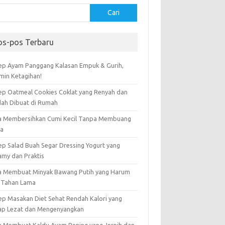
Cari
os-pos Terbaru
ep Ayam Panggang Kalasan Empuk & Gurih,
amin Ketagihan!
ep Oatmeal Cookies Coklat yang Renyah dan
ah Dibuat di Rumah
a Membersihkan Cumi Kecil Tanpa Membuang
ta
ep Salad Buah Segar Dressing Yogurt yang
amy dan Praktis
a Membuat Minyak Bawang Putih yang Harum
 Tahan Lama
ep Masakan Diet Sehat Rendah Kalori yang
ap Lezat dan Mengenyangkan
a Membuat Kaldu Ayam Bening yang Jernih dan