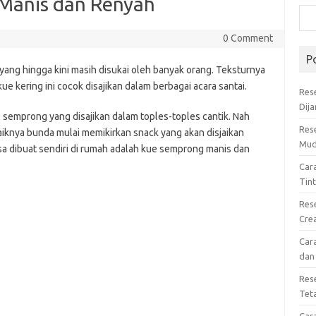
Manis dan Renyah
0 Comment
P
yang hingga kini masih disukai oleh banyak orang. Teksturnya
e kering ini cocok disajikan dalam berbagai acara santai.
Res
Dij
e semprong yang disajikan dalam toples-toples cantik. Nah
Res
aiknya bunda mulai memikirkan snack yang akan disjaikan
Mud
isa dibuat sendiri di rumah adalah kue semprong manis dan
Car
Tin
Res
Cre
Car
dan
Res
Tet
Car