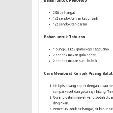
Bahan untuk Pencelup
250 air hangat
1/2 sendok teh air kapur sirih
1/2 sendok teh garam
Bahan untuk Taburan
1 bungkus (25 gram) kopi cappucino
2 sendok makan gula donat
2 sendok makan susu bubuk
Cara Membuat Keripik Pisang Balut
Iris tipis pisang kepok dengan pisau be
sampai keset dan getahnya hilang. Tiri
Goreng dalam minyak yang sudah dipan
dinginkan.
Pencelup, aduk air hangat, air kapur sir