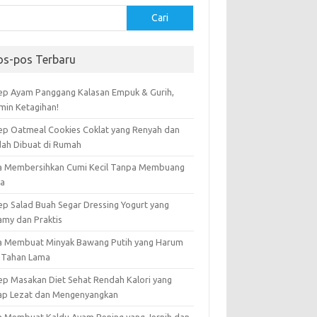
Cari
os-pos Terbaru
ep Ayam Panggang Kalasan Empuk & Gurih,
amin Ketagihan!
ep Oatmeal Cookies Coklat yang Renyah dan
ah Dibuat di Rumah
a Membersihkan Cumi Kecil Tanpa Membuang
ta
ep Salad Buah Segar Dressing Yogurt yang
amy dan Praktis
a Membuat Minyak Bawang Putih yang Harum
 Tahan Lama
ep Masakan Diet Sehat Rendah Kalori yang
ap Lezat dan Mengenyangkan
a Membuat Kaldu Ayam Bening yang Jernih dan