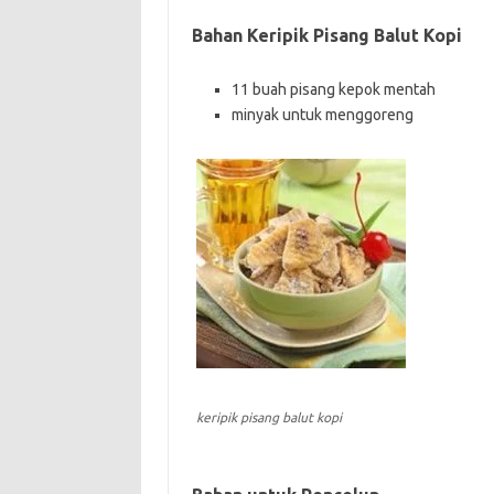
Bahan Keripik Pisang Balut Kopi
11 buah pisang kepok mentah
minyak untuk menggoreng
keripik pisang balut kopi