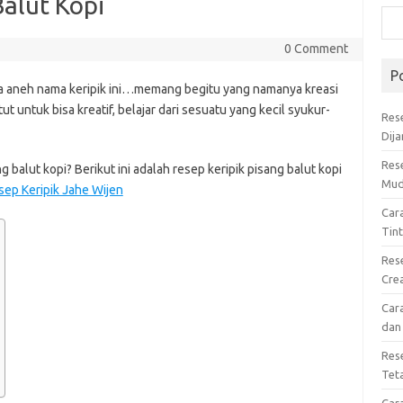
Balut Kopi
0 Comment
P
sa aneh nama keripik ini…memang begitu yang namanya kreasi
ut untuk bisa kreatif, belajar dari sesuatu yang kecil syukur-
Res
Dij
Res
balut kopi? Berikut ini adalah resep keripik pisang balut kopi
Mud
sep Keripik Jahe Wijen
Car
Tin
Res
Cre
Car
dan
Res
Tet
Car