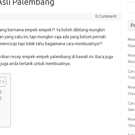
sli Palembang
0 Comment
P
yang bernama empek-empek?? Ya boleh dibilang mungkin
 yang satu ini, tapi mungkin saja ada yang belum pernah
Res
ncicipi tapi tidak tahu bagaimana cara membuatnya??
Dij
Res
ikan resep empek-empek palembang di bawah ini. Baca juga
Mud
juga anda tertarik untuk membuatnya.
Car
Tin
Res
)
Cre
)
Car
dan
Res
Tet
Car