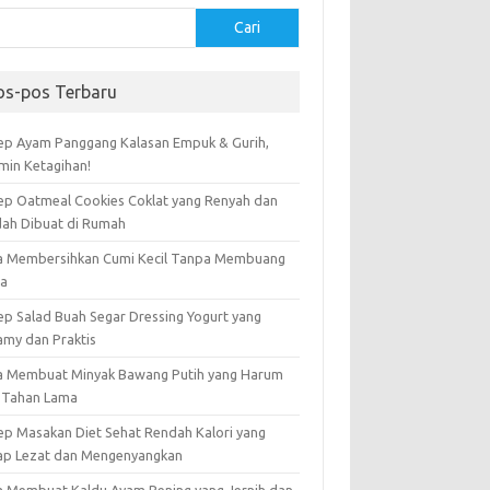
Cari
os-pos Terbaru
ep Ayam Panggang Kalasan Empuk & Gurih,
amin Ketagihan!
ep Oatmeal Cookies Coklat yang Renyah dan
ah Dibuat di Rumah
a Membersihkan Cumi Kecil Tanpa Membuang
ta
ep Salad Buah Segar Dressing Yogurt yang
amy dan Praktis
a Membuat Minyak Bawang Putih yang Harum
 Tahan Lama
ep Masakan Diet Sehat Rendah Kalori yang
ap Lezat dan Mengenyangkan
a Membuat Kaldu Ayam Bening yang Jernih dan