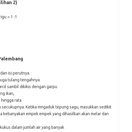
ihan 2)
rigu = 1 :1
Palembang
 dan isi perutnya.
juga tulang tengahnya
ecil sambil dikikis dengan garpu
ing ikan,
 hingga rata
secukupnya. Ketika mngaduk tepung sagu, masukkan sedikit
ika kebanyakan empek empek yang dihasilkan akan melar dan
kukus dalam jumlah air yang banyak