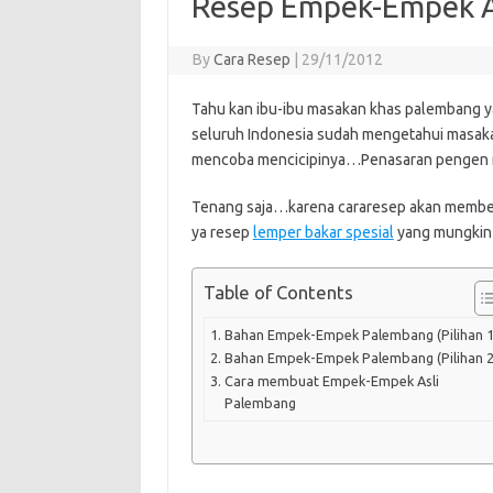
Resep Empek-Empek A
By
Cara Resep
|
29/11/2012
Tahu kan ibu-ibu masakan khas palembang 
seluruh Indonesia sudah mengetahui masakan
mencoba mencicipinya…Penasaran pengen me
Tenang saja…karena cararesep akan member
ya resep
lemper bakar spesial
yang mungkin 
Table of Contents
Bahan Empek-Empek Palembang (Pilihan 1
Bahan Empek-Empek Palembang (Pilihan 2
Cara membuat Empek-Empek Asli
Palembang