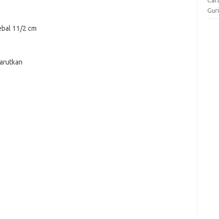
Gur
ebal 11/2 cm
larutkan