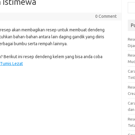
 Istimewa
0 Comment
P
araresep akan membagikan resep untuk membuat dendeng
kan bahan-bahan antara lain daging gandik yang diiris
Res
erbagai bumbu serta rempah lainnya.
Dij
Res
Berikut ini resep dendeng kelem yang bisa anda coba
Mud
Tumis Lezat
Car
Tin
Res
Cre
Car
dan
Res
Tet
Car