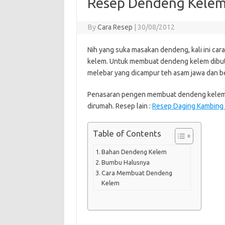
Resep Dendeng Kelem
By
Cara Resep
|
30/08/2012
Nih yang suka masakan dendeng, kali ini c
kelem. Untuk membuat dendeng kelem dibutuh
melebar yang dicampur teh asam jawa dan b
Penasaran pengen membuat dendeng kelem? 
dirumah. Resep lain :
Resep Daging Kambing 
Table of Contents
Bahan Dendeng Kelem
Bumbu Halusnya
Cara Membuat Dendeng
Kelem