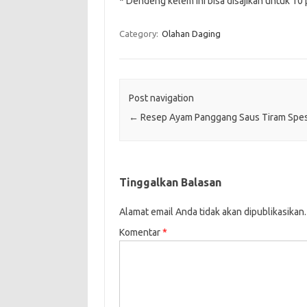
* Dendeng kelem ini bisa disajikan untuk 10 
Category:
Olahan Daging
Post navigation
←
Resep Ayam Panggang Saus Tiram Spes
Tinggalkan Balasan
Alamat email Anda tidak akan dipublikasikan.
Komentar
*