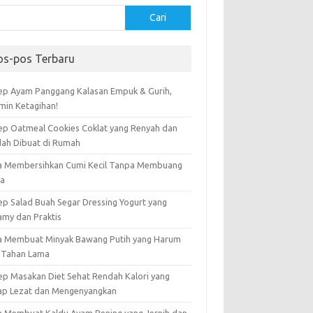
Cari
os-pos Terbaru
ep Ayam Panggang Kalasan Empuk & Gurih,
amin Ketagihan!
ep Oatmeal Cookies Coklat yang Renyah dan
ah Dibuat di Rumah
a Membersihkan Cumi Kecil Tanpa Membuang
ta
ep Salad Buah Segar Dressing Yogurt yang
amy dan Praktis
a Membuat Minyak Bawang Putih yang Harum
 Tahan Lama
ep Masakan Diet Sehat Rendah Kalori yang
ap Lezat dan Mengenyangkan
a Membuat Kaldu Ayam Bening yang Jernih dan