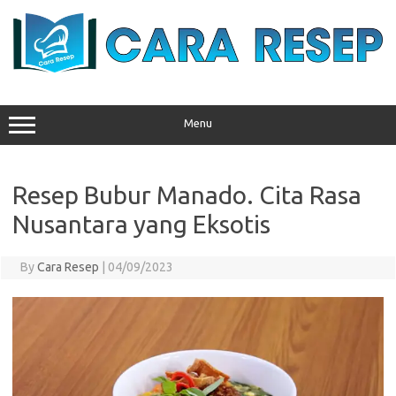
Skip
to
content
Menu
Resep Bubur Manado. Cita Rasa
Nusantara yang Eksotis
By
Cara Resep
|
04/09/2023