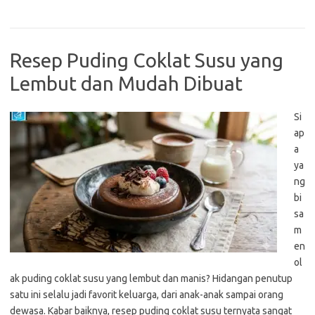
Resep Puding Coklat Susu yang
Lembut dan Mudah Dibuat
Si
ap
a
ya
ng
bi
sa
m
en
ol
ak puding coklat susu yang lembut dan manis? Hidangan penutup
satu ini selalu jadi favorit keluarga, dari anak-anak sampai orang
dewasa. Kabar baiknya, resep puding coklat susu ternyata sangat