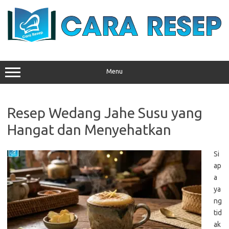
Skip
to
content
Menu
Resep Wedang Jahe Susu yang
Hangat dan Menyehatkan
Si
ap
a
ya
ng
tid
ak