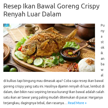
Resep Ikan Bawal Goreng Crispy
Renyah Luar Dalam
Pu
ny
a
st
ok
ik
an
ba
w
al
di kulkas tapi bingung mau dimasak apa? Coba saja resep ikan bawal
goreng crispy yang satu ini. Hasilnya dijamin renyah di luar, lembut di
dalam, dan bikin nasi sepiring terasa kurang! Ikan bawal adalah salah
satu ikan air tawar yang paling mudah ditemukan di pasar. Harganya
terjangkau, dagingnya tebal, dan rasanya…
Read More »