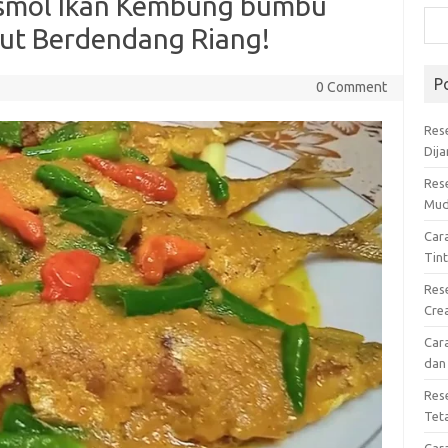
esmol Ikan Kembung bumbu
lut Berdendang Riang!
P
0 Comment
Res
Dij
Res
Mud
Car
Tin
Res
Cre
Car
dan
Res
Tet
Car