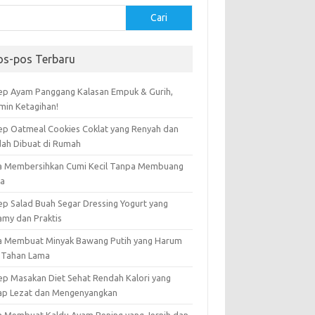
Cari
os-pos Terbaru
ep Ayam Panggang Kalasan Empuk & Gurih,
amin Ketagihan!
ep Oatmeal Cookies Coklat yang Renyah dan
ah Dibuat di Rumah
a Membersihkan Cumi Kecil Tanpa Membuang
ta
ep Salad Buah Segar Dressing Yogurt yang
amy dan Praktis
a Membuat Minyak Bawang Putih yang Harum
 Tahan Lama
ep Masakan Diet Sehat Rendah Kalori yang
ap Lezat dan Mengenyangkan
a Membuat Kaldu Ayam Bening yang Jernih dan