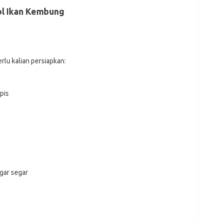
l Ikan Kembung
lu kalian persiapkan:
pis
agar segar