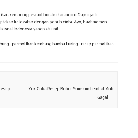
ep ikan kembung pesmol bumbu kuning ini. Dapur jadi
ptakan kelezatan dengan penuh cinta. Ayo, buat momen-
ional Indonesia yang satu ini!
mbung
,
pesmol ikan kembung bumbu kuning
,
resep pesmol ikan
Resep
Yuk Coba Resep Bubur Sumsum Lembut Anti
Gagal
→