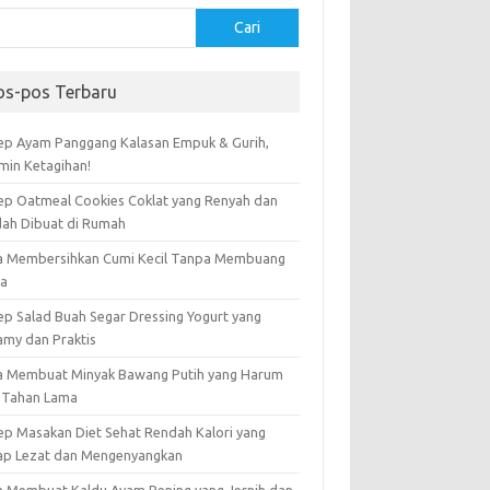
Cari
os-pos Terbaru
ep Ayam Panggang Kalasan Empuk & Gurih,
amin Ketagihan!
ep Oatmeal Cookies Coklat yang Renyah dan
ah Dibuat di Rumah
a Membersihkan Cumi Kecil Tanpa Membuang
ta
ep Salad Buah Segar Dressing Yogurt yang
amy dan Praktis
a Membuat Minyak Bawang Putih yang Harum
 Tahan Lama
ep Masakan Diet Sehat Rendah Kalori yang
ap Lezat dan Mengenyangkan
a Membuat Kaldu Ayam Bening yang Jernih dan