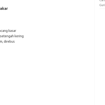
Gur
akar
incang kasar
i setengah kering
cm, direbus