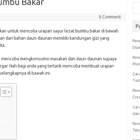
Bumbu Bakar
0 Comment
P
kan untuk mencoba urapan sayur lezat bumbu bakar di bawah
kan dari bahan daun-daunan memiliki kandungan gizi yang
Res
ta.
Dij
Res
tuk mencoba mengkonsumsi masakan dari daun-daunan supaya
Mud
 segar. Nah bagi anda yang tertarik mencoba membuat urapan
selengkapnya di bawah ini.
Car
Tin
Res
Cre
Car
dan
u
Res
Tet
Car