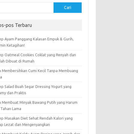
Cari
os-pos Terbaru
ep Ayam Panggang Kalasan Empuk & Gurih,
amin Ketagihan!
ep Oatmeal Cookies Coklat yang Renyah dan
ah Dibuat di Rumah
a Membersihkan Cumi Kecil Tanpa Membuang
ta
ep Salad Buah Segar Dressing Yogurt yang
amy dan Praktis
a Membuat Minyak Bawang Putih yang Harum
 Tahan Lama
ep Masakan Diet Sehat Rendah Kalori yang
ap Lezat dan Mengenyangkan
a Membuat Kaldu Ayam Bening yang Jernih dan