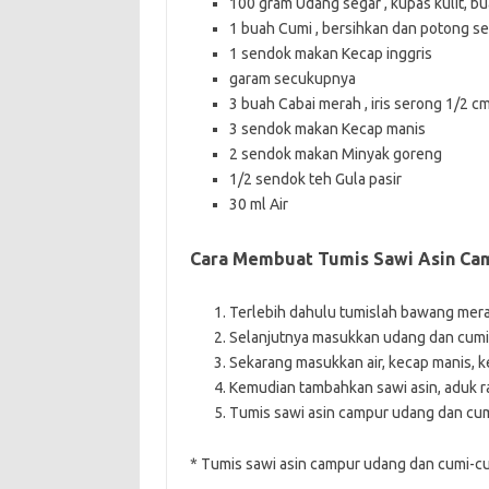
100 gram Udang segar , kupas kulit, b
1 buah Cumi , bersihkan dan potong se
1 sendok makan Kecap inggris
garam secukupnya
3 buah Cabai merah , iris serong 1/2 c
3 sendok makan Kecap manis
2 sendok makan Minyak goreng
1/2 sendok teh Gula pasir
30 ml Air
Cara Membuat Tumis Sawi Asin Ca
Terlebih dahulu tumislah bawang merah
Selanjutnya masukkan udang dan cumi,
Sekarang masukkan air, kecap manis, ke
Kemudian tambahkan sawi asin, aduk r
Tumis sawi asin campur udang dan cum
* Tumis sawi asin campur udang dan cumi-cum