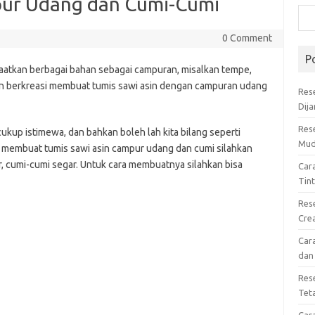
pur Udang dan Cumi-Cumi
0 Comment
P
aatkan berbagai bahan sebagai campuran, misalkan tempe,
 akan berkreasi membuat tumis sawi asin dengan campuran udang
Res
Dij
Res
kup istimewa, dan bahkan boleh lah kita bilang seperti
Mud
 membuat tumis sawi asin campur udang dan cumi silahkan
r, cumi-cumi segar. Untuk cara membuatnya silahkan bisa
Car
Tin
Res
Cre
Car
dan
Res
Tet
Car