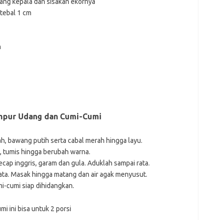
uang kepala dan sisakan ekornya
tebal 1 cm
m
mpur Udang dan Cumi-Cumi
, bawang putih serta cabal merah hingga layu.
 tumis hingga berubah warna.
cap inggris, garam dan gula. Aduklah sampai rata.
ata. Masak hingga matang dan air agak menyusut.
i-cumi siap dihidangkan.
i ini bisa untuk 2 porsi