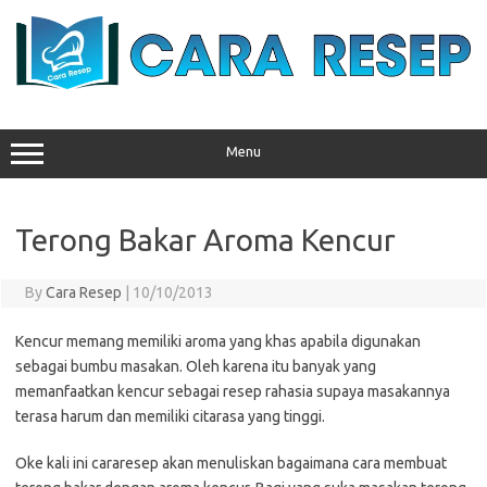
Skip
to
content
Menu
Terong Bakar Aroma Kencur
By
Cara Resep
|
10/10/2013
Kencur memang memiliki aroma yang khas apabila digunakan
sebagai bumbu masakan. Oleh karena itu banyak yang
memanfaatkan kencur sebagai resep rahasia supaya masakannya
terasa harum dan memiliki citarasa yang tinggi.
Oke kali ini cararesep akan menuliskan bagaimana cara membuat