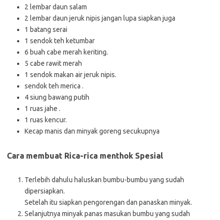
2 lembar daun salam
2 lembar daun jeruk nipis jangan lupa siapkan juga
1 batang serai
1 sendok teh ketumbar
6 buah cabe merah keriting.
5 cabe rawit merah
1 sendok makan air jeruk nipis.
sendok teh merica .
4 siung bawang putih
1 ruas jahe .
1 ruas kencur.
Kecap manis dan minyak goreng secukupnya
Cara membuat Rica-rica menthok Spesial
Terlebih dahulu haluskan bumbu-bumbu yang sudah
dipersiapkan.
Setelah itu siapkan pengorengan dan panaskan minyak.
Selanjutnya minyak panas masukan bumbu yang sudah