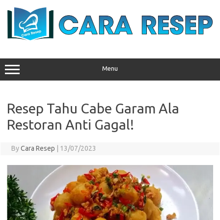
Skip
to
content
Menu
Resep Tahu Cabe Garam Ala
Restoran Anti Gagal!
By
Cara Resep
|
13/07/2023