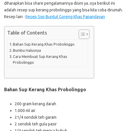
diharapkan bisa share pengalamannya disini ya..oya berikut ini
adalah resep sup kerang probolinggo yang bisa kita coba dirumah.
Resep lain :
Resep Sop Buntut Goreng Khas Papandayan
Table of Contents
Bahan Sup Kerang Khas Probolinggo
Bumbu Halusnya
Cara Membuat Sup Kerang Khas
Probolinggo
Bahan Sup Kerang Khas Probolinggo
200 gram kerang darah
1.000 ml air
21/4 sendok teh garam
2 sendok teh gula pasir
1/4 sendok teh merica bubuk