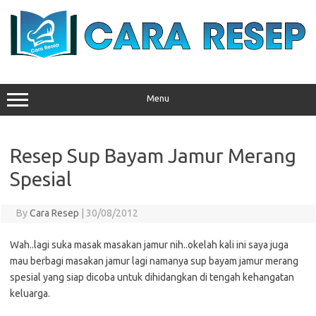
Skip
to
content
Menu
Resep Sup Bayam Jamur Merang
Spesial
By
Cara Resep
|
30/08/2012
Wah..lagi suka masak masakan jamur nih..okelah kali ini saya juga
mau berbagi masakan jamur lagi namanya sup bayam jamur merang
spesial yang siap dicoba untuk dihidangkan di tengah kehangatan
keluarga.