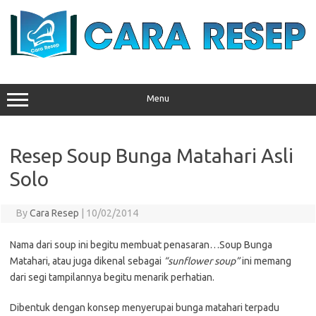
Skip
to
content
Menu
Resep Soup Bunga Matahari Asli
Solo
By
Cara Resep
|
10/02/2014
Nama dari soup ini begitu membuat penasaran…Soup Bunga
Matahari, atau juga dikenal sebagai
“sunflower soup”
ini memang
dari segi tampilannya begitu menarik perhatian.
Dibentuk dengan konsep menyerupai bunga matahari terpadu