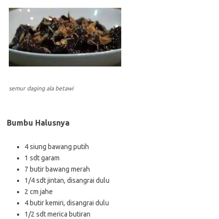
semur daging ala betawi
Bumbu Halusnya
4 siung bawang putih
1 sdt garam
7 butir bawang merah
1/4 sdt jintan, disangrai dulu
2 cm jahe
4 butir kemiri, disangrai dulu
1/2 sdt merica butiran