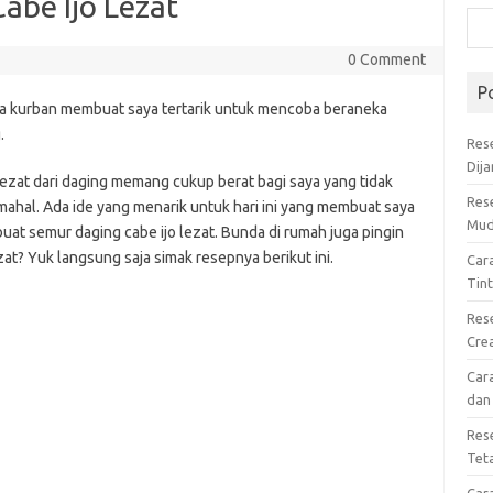
abe Ijo Lezat
0 Comment
P
aya kurban membuat saya tertarik untuk mencoba beraneka
.
Res
Dij
zat dari daging memang cukup berat bagi saya yang tidak
Res
hal. Ada ide yang menarik untuk hari ini yang membuat saya
Mud
uat semur daging cabe ijo lezat. Bunda di rumah juga pingin
t? Yuk langsung saja simak resepnya berikut ini.
Car
Tin
Res
Cre
Car
dan
Res
Tet
Car