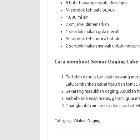
8 butir bawang merah, diiris tipis
¼ sendok teh pala bubuk
1.000 ml air
2 cm jahe, dimemarkan
1 sendok makan gula merah
½ sendok teh merica bubuk
2 sendok makan minyak untuk menumi
Cara membuat Semur Daging Cabe I
Terlebih dahulu tumislah bawang mera
Lalu tambahkan cabai hijau dan tomat,
Sekarang masukkan daging. Aduklah h
ambahkan kecap manis, garam, gula me
Tuangkanlah air sedikit demi sedikit. 
Category:
Olahan Daging