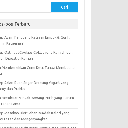
Cari
os-pos Terbaru
ep Ayam Panggang Kalasan Empuk & Gurih,
amin Ketagihan!
ep Oatmeal Cookies Coklat yang Renyah dan
ah Dibuat di Rumah
a Membersihkan Cumi Kecil Tanpa Membuang
ta
ep Salad Buah Segar Dressing Yogurt yang
amy dan Praktis
a Membuat Minyak Bawang Putih yang Harum
 Tahan Lama
ep Masakan Diet Sehat Rendah Kalori yang
ap Lezat dan Mengenyangkan
a Membuat Kaldu Ayam Bening yang Jernih dan