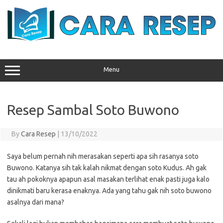
Skip
to
content
Menu
Resep Sambal Soto Buwono
By
Cara Resep
|
13/10/2022
Saya belum pernah nih merasakan seperti apa sih rasanya soto
Buwono. Katanya sih tak kalah nikmat dengan soto Kudus. Ah gak
tau ah pokoknya apapun asal masakan terlihat enak pasti juga kalo
dinikmati baru kerasa enaknya. Ada yang tahu gak nih soto buwono
asalnya dari mana?